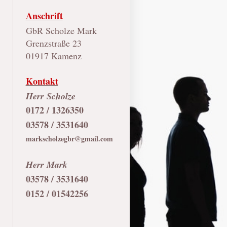
Anschrift
GbR Scholze Mark
Grenzstraße 23
01917 Kamenz
Kontakt
Herr Scholze
0172 / 1326350
03578 / 3531640
markscholzegbr@gmail.com
Herr Mark
03578 / 3531640
0152 / 01542256