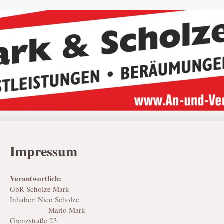
Impressum
Verantwortlich:
GbR Scholze Mark
Inhaber: Nico Scholze
Mario Mark
Grenzstraße 23