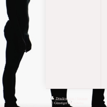
Druckversion
|
Sitemap
© Günstiger bei Scholze